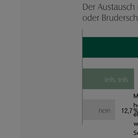
M
h
e
w
S