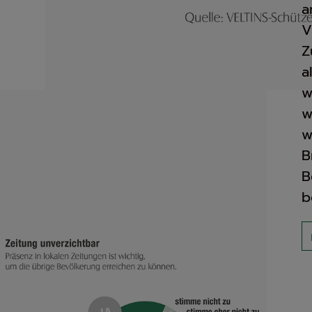
a
V
Z
a
w
w
w
B
B
b