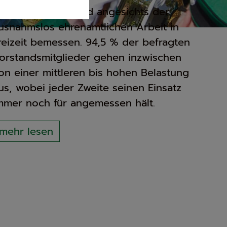
reis – und der wird angesichts der
usnahmslos ehrenamtlichen Arbeit in
reizeit bemessen. 94,5 % der befragten
orstandsmitglieder gehen inzwischen
on einer mittleren bis hohen Belastung
us, wobei jeder Zweite seinen Einsatz
mmer noch für angemessen hält.
mehr lesen