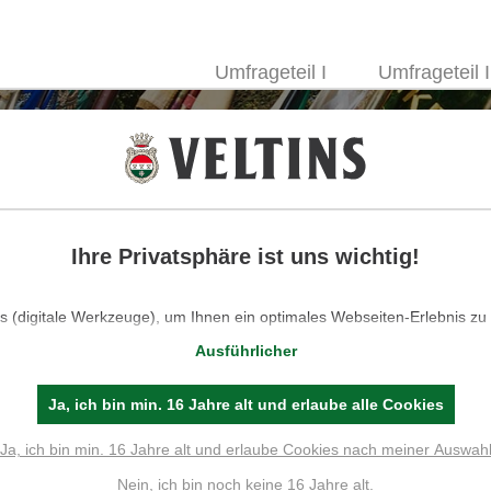
Umfrageteil I
Umfrageteil I
Ihre Privatsphäre ist uns wichtig!
 (digitale Werkzeuge), um Ihnen ein optimales Webseiten-Erlebnis zu
für den Betrieb der Seite und für die Steuerung unserer kommerziell
Ausführlicher
solche, die lediglich zu anonymen Statistikzwecken, für Komforteinstel
lte genutzt werden, auch verschiedene andere (Analyse-)Tools. Sie könn
e zulassen möchten. Bitte beachten Sie, dass auf Basis Ihrer Einstell
Ja, ich bin min. 16 Jahre alt und erlaube alle Cookies
ionalitäten der Seite zur Verfügung stehen. Weitere Informationen finde
Datenschutzhinweisen.
Ja, ich bin min. 16 Jahre alt und erlaube Cookies nach meiner Auswah
E
Nein, ich bin noch keine 16 Jahre alt.