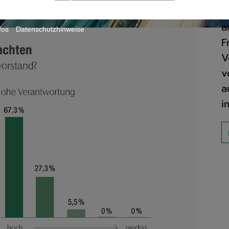
P
a
fos
Datenschutzhinweise
F
V
v
a
i